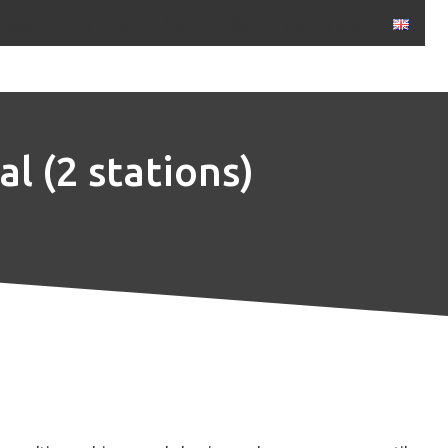
ess industriels
Actualités
Contacts
al (2 stations)