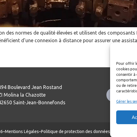
on des normes de qualité élevées et utilisent des composants 
éficient d'une connexion à distance pour assurer une assistan
Pour offrir 
cookies pour
consentir à 
comportement
ou de retire
894 Boulevard Jean Rostand
caractéristi
ZI Molina la Chazotte
Nous co
Gérer les se
42650 Saint-Jean-Bonnefonds
Ac
26
–
Mentions Légales
–
Politique de protection des données
–
Réalisation